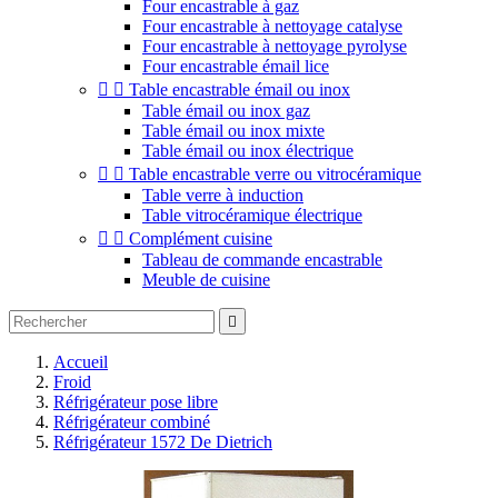
Four encastrable à gaz
Four encastrable à nettoyage catalyse
Four encastrable à nettoyage pyrolyse
Four encastrable émail lice


Table encastrable émail ou inox
Table émail ou inox gaz
Table émail ou inox mixte
Table émail ou inox électrique


Table encastrable verre ou vitrocéramique
Table verre à induction
Table vitrocéramique électrique


Complément cuisine
Tableau de commande encastrable
Meuble de cuisine

Accueil
Froid
Réfrigérateur pose libre
Réfrigérateur combiné
Réfrigérateur 1572 De Dietrich