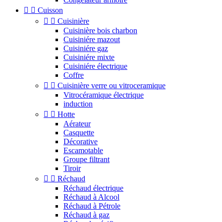


Cuisson


Cuisinière
Cuisinière bois charbon
Cuisiniére mazout
Cuisiniére gaz
Cuisiniére mixte
Cuisiniére électrique
Coffre


Cuisinière verre ou vitroceramique
Vitrocéramique électrique
induction


Hotte
Aérateur
Casquette
Décorative
Escamotable
Groupe filtrant
Tiroir


Réchaud
Réchaud électrique
Réchaud à Alcool
Réchaud à Pétrole
Réchaud à gaz