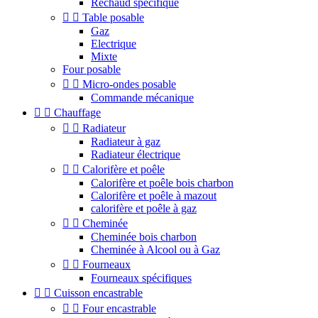
Réchaud spécifique


Table posable
Gaz
Electrique
Mixte
Four posable


Micro-ondes posable
Commande mécanique


Chauffage


Radiateur
Radiateur à gaz
Radiateur électrique


Calorifère et poêle
Calorifère et poêle bois charbon
Calorifère et poêle à mazout
calorifère et poêle à gaz


Cheminée
Cheminée bois charbon
Cheminée à Alcool ou à Gaz


Fourneaux
Fourneaux spécifiques


Cuisson encastrable


Four encastrable