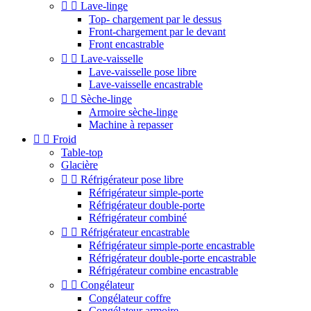


Lave-linge
Top- chargement par le dessus
Front-chargement par le devant
Front encastrable


Lave-vaisselle
Lave-vaisselle pose libre
Lave-vaisselle encastrable


Sèche-linge
Armoire sèche-linge
Machine à repasser


Froid
Table-top
Glacière


Réfrigérateur pose libre
Réfrigérateur simple-porte
Réfrigérateur double-porte
Réfrigérateur combiné


Réfrigérateur encastrable
Réfrigérateur simple-porte encastrable
Réfrigérateur double-porte encastrable
Réfrigérateur combine encastrable


Congélateur
Congélateur coffre
Congélateur armoire