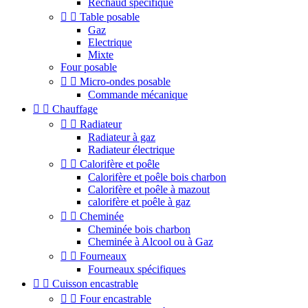
Réchaud spécifique


Table posable
Gaz
Electrique
Mixte
Four posable


Micro-ondes posable
Commande mécanique


Chauffage


Radiateur
Radiateur à gaz
Radiateur électrique


Calorifère et poêle
Calorifère et poêle bois charbon
Calorifère et poêle à mazout
calorifère et poêle à gaz


Cheminée
Cheminée bois charbon
Cheminée à Alcool ou à Gaz


Fourneaux
Fourneaux spécifiques


Cuisson encastrable


Four encastrable