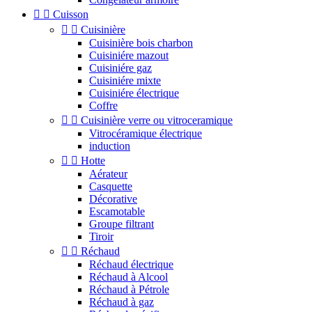


Cuisson


Cuisinière
Cuisinière bois charbon
Cuisiniére mazout
Cuisiniére gaz
Cuisiniére mixte
Cuisiniére électrique
Coffre


Cuisinière verre ou vitroceramique
Vitrocéramique électrique
induction


Hotte
Aérateur
Casquette
Décorative
Escamotable
Groupe filtrant
Tiroir


Réchaud
Réchaud électrique
Réchaud à Alcool
Réchaud à Pétrole
Réchaud à gaz