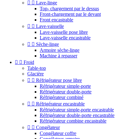


Lave-linge
Top- chargement par le dessus
Front-chargement par le devant
Front encastrable


Lave-vaisselle
Lave-vaisselle pose libre
Lave-vaisselle encastrable


Sèche-linge
Armoire sèche-linge
Machine à repasser


Froid
Table-top
Glacière


Réfrigérateur pose libre
Réfrigérateur simple-porte
Réfrigérateur double-porte
Réfrigérateur combiné


Réfrigérateur encastrable
Réfrigérateur simple-porte encastrable
Réfrigérateur double-porte encastrable
Réfrigérateur combine encastrable


Congélateur
Congélateur coffre
Congélateur armoire