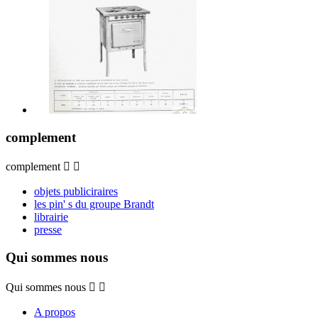
complement
complement


objets publiciraires
les pin' s du groupe Brandt
librairie
presse
Qui sommes nous
Qui sommes nous


A propos