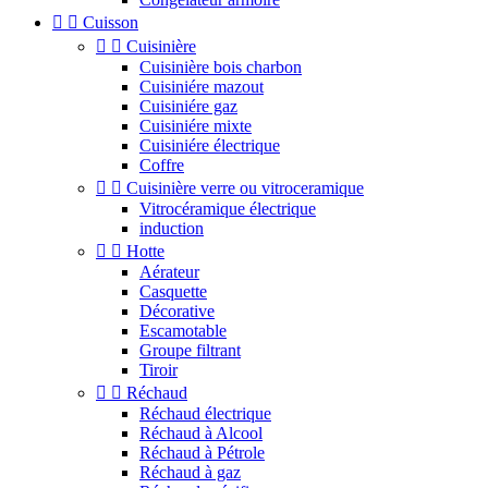


Cuisson


Cuisinière
Cuisinière bois charbon
Cuisiniére mazout
Cuisiniére gaz
Cuisiniére mixte
Cuisiniére électrique
Coffre


Cuisinière verre ou vitroceramique
Vitrocéramique électrique
induction


Hotte
Aérateur
Casquette
Décorative
Escamotable
Groupe filtrant
Tiroir


Réchaud
Réchaud électrique
Réchaud à Alcool
Réchaud à Pétrole
Réchaud à gaz