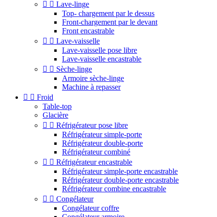


Lave-linge
Top- chargement par le dessus
Front-chargement par le devant
Front encastrable


Lave-vaisselle
Lave-vaisselle pose libre
Lave-vaisselle encastrable


Sèche-linge
Armoire sèche-linge
Machine à repasser


Froid
Table-top
Glacière


Réfrigérateur pose libre
Réfrigérateur simple-porte
Réfrigérateur double-porte
Réfrigérateur combiné


Réfrigérateur encastrable
Réfrigérateur simple-porte encastrable
Réfrigérateur double-porte encastrable
Réfrigérateur combine encastrable


Congélateur
Congélateur coffre
Congélateur armoire