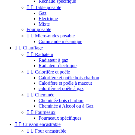
Réchaud spécifique


Table posable
Gaz
Electrique
Mixte
Four posable


Micro-ondes posable
Commande mécanique


Chauffage


Radiateur
Radiateur à gaz
Radiateur électrique


Calorifère et poêle
Calorifère et poêle bois charbon
Calorifère et poêle à mazout
calorifère et poêle à gaz


Cheminée
Cheminée bois charbon
Cheminée à Alcool ou à Gaz


Fourneaux
Fourneaux spécifiques


Cuisson encastrable


Four encastrable